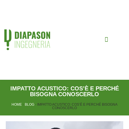
CHI SIAMO
IMPATTO ACUSTICO: COS’È E PERCHÉ
BISOGNA CONOSCERLO
HOME
-
BLOG
-
IMPATTO ACUSTICO: COS’È E PERCHÉ BISOGNA
CONOSCERLO