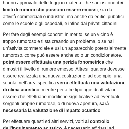
hanno approvato delle leggi in materia, che sanciscono
dei
limiti di rumore che possono essere emessi
, sia da
attività commerciali o industrie, ma anche da edifici pubblici
come le scuole o gli ospedali, e infine dai privati cittadini.
Per fare degli esempi concreti in merito, se un vicino è
troppo rumoroso e ti sta creando un problema, o se hai
un’attività commerciale e usi un apparecchio potenzialmente
rumoroso, come può essere anche solo un condizionatore,
potrà essere effettuata una perizia fonometrica
che
dimostri il livello di rumore emesso. Altresì, qualora dovesse
essere realizzata una nuova costruzione, ad esempio, una
scuola, nell’area specifica
verrà effettuata una valutazione
di clima acustico
, mentre per altre tipologie di attività in
essere che effettuano modifiche significative ad eventuali
sorgenti proprie rumorose, o di nuova apertura,
sarà
necessaria la valutazione di impatto acustico
.
Per effettuare questi ed altri servizi, volti
al controllo
dell’inquinamento acustico
, è necessario affidarsi ad