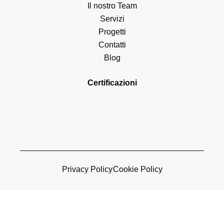
Il nostro Team
Servizi
Progetti
Contatti
Blog
Certificazioni
Privacy Policy
Cookie Policy
© 2026 Diapason Ingegneria
– Tutti i diritti riservati. | P.IVA:
16050671003