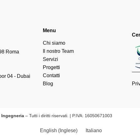
Menu
Cer
Chi siamo
Il nostro Team
198 Roma
Servizi
Progetti
Contatti
oor 04 - Dubai
Blog
Pri
 Ingegneria
– Tutti i diritti riservati. | P.IVA: 16050671003
English
(
Inglese
)
Italiano