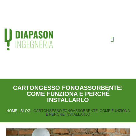
CHI SIAMO
CARTONGESSO FONOASSORBENTE:
COME FUNZIONA E PERCHÉ
INSTALLARLO
HOME
-
BLOG
-
CARTONGESSO FONOASSORBENTE: COME FUNZIONA
E PERCHÉ INSTALLARLO