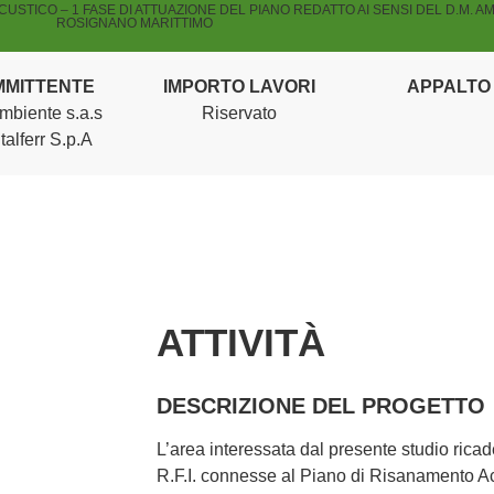
STICO – 1 FASE DI ATTUAZIONE DEL PIANO REDATTO AI SENSI DEL D.M. AM
ROSIGNANO MARITTIMO
MMITTENTE
IMPORTO LAVORI
APPALTO
biente s.a.s
Riservato
Italferr S.p.A
ATTIVITÀ
DESCRIZIONE DEL PROGETTO
L’area interessata dal presente studio ricade
R.F.I. connesse al Piano di Risanamento Acus