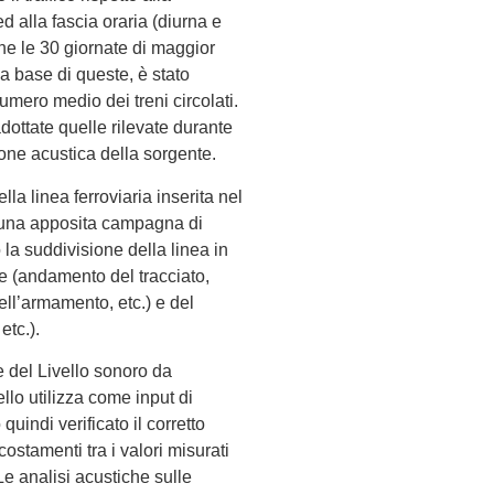
ed alla fascia oraria (diurna e
ne le 30 giornate di maggior
lla base di queste, è stato
 numero medio dei treni circolati.
dottate quelle rilevate durante
one acustica della sorgente.
la linea ferroviaria inserita nel
a una apposita campagna di
 la suddivisione della linea in
de (andamento del tracciato,
dell’armamento, etc.) e del
etc.).
ore del Livello sonoro da
llo utilizza come input di
quindi verificato il corretto
stamenti tra i valori misurati
Le analisi acustiche sulle