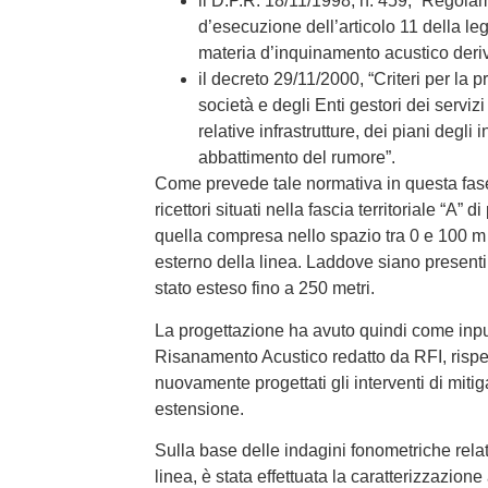
il D.P.R. 18/11/1998, n. 459, “Regol
d’esecuzione dell’articolo 11 della le
materia d’inquinamento acustico deriva
il decreto 29/11/2000, “Criteri per la 
società e degli Enti gestori dei servizi
relative infrastrutture, dei piani degli
abbattimento del rumore”.
Come prevede tale normativa in questa fase l
ricettori situati nella fascia territoriale “A” 
quella compresa nello spazio tra 0 e 100 m 
esterno della linea. Laddove siano presenti r
stato esteso fino a 250 metri.
La progettazione ha avuto quindi come input 
Risanamento Acustico redatto da RFI, rispet
nuovamente progettati gli interventi di mitig
estensione.
Sulla base delle indagini fonometriche relati
linea, è stata effettuata la caratterizzazione