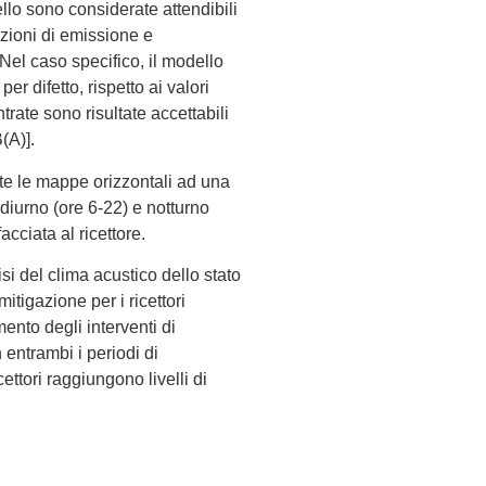
ello sono considerate attendibili
dizioni di emissione e
Nel caso specifico, il modello
er difetto, rispetto ai valori
trate sono risultate accettabili
(A)].
te le mappe orizzontali ad una
o diurno (ore 6-22) e notturno
facciata al ricettore.
si del clima acustico dello stato
 mitigazione per i ricettori
mento degli interventi di
n entrambi i periodi di
cettori raggiungono livelli di