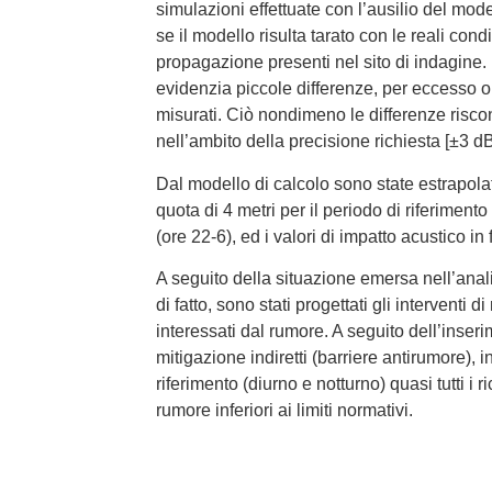
simulazioni effettuate con l’ausilio del mod
se il modello risulta tarato con le reali con
propagazione presenti nel sito di indagine. 
evidenzia piccole differenze, per eccesso o p
misurati. Ciò nondimeno le differenze riscon
nell’ambito della precisione richiesta [±3 dB
Dal modello di calcolo sono state estrapola
quota di 4 metri per il periodo di riferiment
(ore 22-6), ed i valori di impatto acustico in 
A seguito della situazione emersa nell’anali
di fatto, sono stati progettati gli interventi di
interessati dal rumore. A seguito dell’inseri
mitigazione indiretti (barriere antirumore), i
riferimento (diurno e notturno) quasi tutti i ri
rumore inferiori ai limiti normativi.