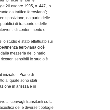
amento recante norme
gge 26 ottobre 1995, n. 447, in
nte da traffico ferroviario”;
predisposizione, da parte delle
 pubblici di trasporto o delle
 interventi di contenimento e
o studio è stato effettuato sui
di pertinenza ferroviaria cioè
dalla mezzeria del binario
icettori sensibili lo studio è
iniziale il Piano di
to al quale sono stati
azione in altezza e in
ve ai convogli transitanti sulla
 acustica delle diverse tipologie