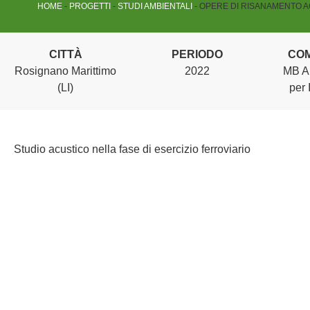
HOME
-
PROGETTI
-
STUDI AMBIENTALI
-
OPERE DI RISANAMENTO ACU
CITTÀ
PERIODO
CO
Rosignano Marittimo
2022
MB Am
(LI)
per 
Studio acustico nella fase di esercizio ferroviario