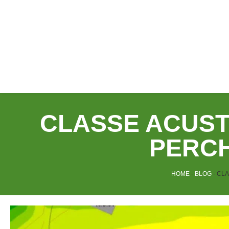
CLASSE ACUSTI
PERC
HOME
-
BLOG
-
CLA